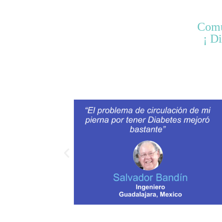
Comú
¡ D