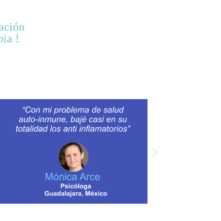
ación
ia !