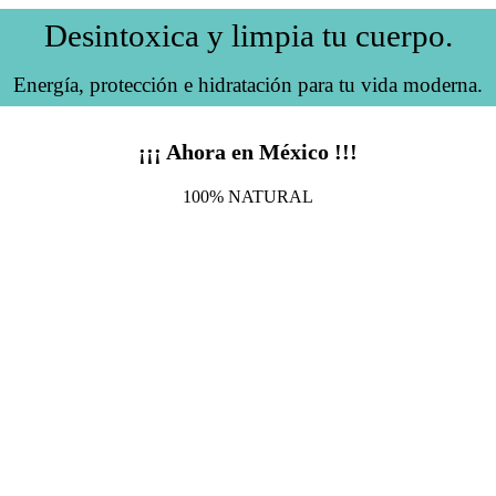
Desintoxica y limpia tu cuerpo.
Energía, protección e hidratación para tu vida moderna.
¡¡¡ Ahora en México !!!
100% NATURAL